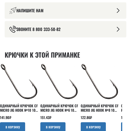
НАПИШИТЕ НАМ
ЗВОНИТЕ
8 800 333-50-82
КРЮЧКИ К ЭТОЙ ПРИМАНКЕ
ОДИНАРНЫЙ КРЮЧОК CF
ОДИНАРНЫЙ КРЮЧОК CF
ОДИНАРНЫЙ КРЮЧОК CF
ОДИНА
MICRO JIG HOOK №10 10
MICRO JIG HOOK №6 10
MICRO JIG HOOK №8 10
ROUND
ШТ
ШТ
ШТ
ШТ
141.90
₽
151.43
₽
122.86
₽
160.95
В КОРЗИНУ
В КОРЗИНУ
В КОРЗИНУ
В 