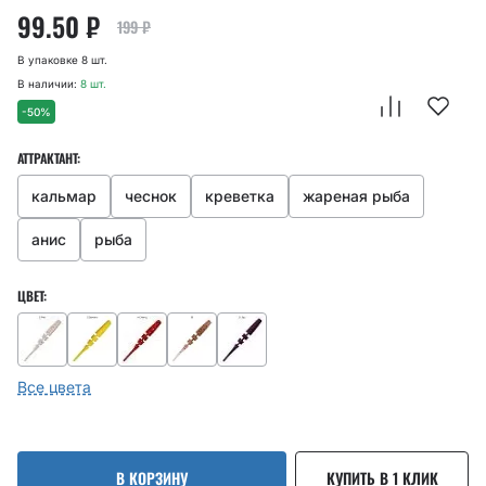
99.50
₽
199
₽
В упаковке 8 шт.
В наличии:
8 шт.
-50%
АТТРАКТАНТ:
кальмар
чеснок
креветка
жареная рыба
анис
рыба
ЦВЕТ:
Все цвета
В КОРЗИНУ
КУПИТЬ В 1 КЛИК