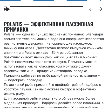
POLARIS — ЭФФЕКТИВНАЯ ПАССИВНАЯ
ПРИМАНКА
Polaris –— одна из лучших пассивных приманок. Благодаря
геометрии тела приманки в воде она совершает невероятно
реалистичные движения, напоминающие насекомое,
личинку или червя. Достаточно легкого импульса кончиком
спиннинга и Polaris оживает. Её игра соблазняет
практически всех наших рыб, как хищных так и мирных!
Polaris незаменим при охоте на окуня. Приманку можно
использовать как на классическом монтаже с джиг-
головкой, так и на шарнире или отводном поводке.
Приманка работает по рыбе разной активности, главное
–
—
подобрать проводку.
По активной рыбе применяйте двойной-тройной подброс с
короткой паузой. Так вы сможете быстро и эффективно
искать рыбу.
Для пассивной рыбы и локального облова нужна более
медленная проводка. Подбросы делайте более плавными, а
продолжительность пауз увеличивайте. Хорошо работает