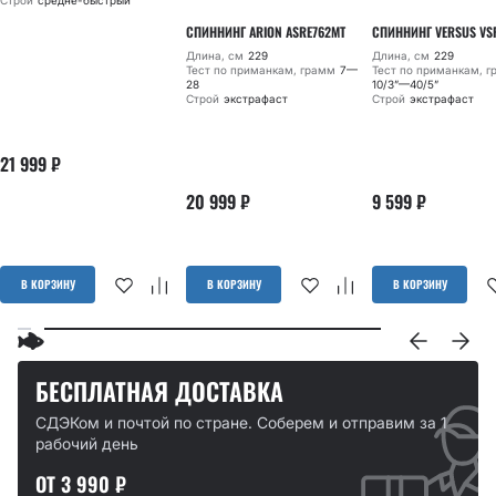
СПИННИНГ ARION ASRE762MT
СПИННИНГ VERSUS VS
Длина, см
229
Длина, см
229
Тест по приманкам, грамм
7—
Тест по приманкам, 
28
10/3”—40/5”
Строй
экстрафаст
Строй
экстрафаст
21 999
₽
20 999
₽
9 599
₽
В КОРЗИНУ
В КОРЗИНУ
В КОРЗИНУ
БЕСПЛАТНАЯ ДОСТАВКА
СДЭКом и почтой по стране. Соберем и отправим за 1
рабочий день
ОТ 3 990 ₽